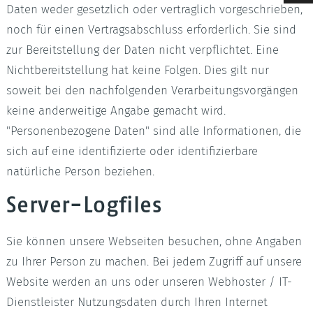
Daten weder gesetzlich oder vertraglich vorgeschrieben,
Raumspartreppen
Geländer & Brüstungen
Wenge
Treppen-ABC
noch für einen Vertragsabschluss erforderlich. Sie sind
zur Bereitstellung der Daten nicht verpflichtet. Eine
Betontreppen
Pfosten
Hevea
Nichtbereitstellung hat keine Folgen. Dies gilt nur
Treppengalerie
Deckenverkleidungen
soweit bei den nachfolgenden Verarbeitungsvorgängen
keine anderweitige Angabe gemacht wird.
Filigrane Zierprofile
"Personenbezogene Daten" sind alle Informationen, die
sich auf eine identifizierte oder identifizierbare
LED Treppenbeleuchtung
natürliche Person beziehen.
Server-Logfiles
Sie können unsere Webseiten besuchen, ohne Angaben
zu Ihrer Person zu machen. Bei jedem Zugriff auf unsere
Website werden an uns oder unseren Webhoster / IT-
Dienstleister Nutzungsdaten durch Ihren Internet