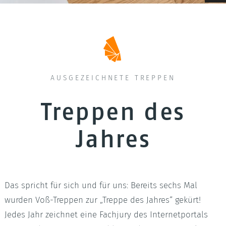
Raumspartreppen
Geländer & Brüstungen
Wenge
Treppen-ABC
Betontreppen
Pfosten
Hevea
Treppengalerie
Deckenverkleidungen
AUSGEZEICHNETE TREPPEN
Filigrane Zierprofile
Treppen des
LED Treppenbeleuchtung
Jahres
Das spricht für sich und für uns: Bereits sechs Mal
wurden Voß-Treppen zur „Treppe des Jahres“ gekürt!
Jedes Jahr zeichnet eine Fachjury des Internetportals