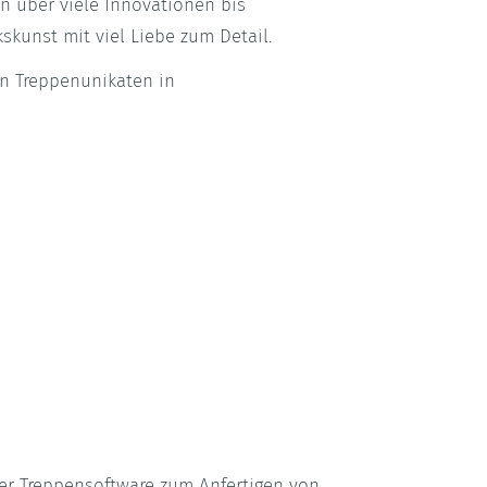
en über viele Innovationen bis
skunst mit viel Liebe zum Detail.
en Treppenunikaten in
er Treppensoftware zum Anfertigen von