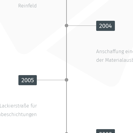
2004
Anschaffung ein
der Materialau
2005
ackierstraße für
nbeschichtungen