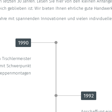
en letzten 30 Jahren. Lesen Sie hier von den kleinen Anfäng
ch geblieben ist: Wir bieten Ihnen ehrliche gute Handwerk
 Jahre mit spannenden Innovationen und vielen individuell
1990
Tischlermeister
mit Schwerpunkt
reppenmontagen
1992
Anschaffung ein