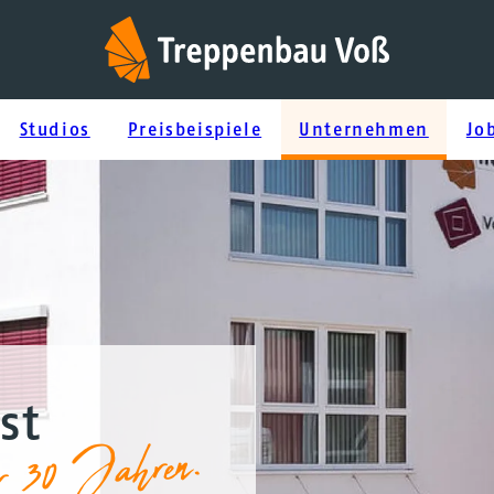
Studios
Preisbeispiele
Unternehmen
Jo
st
r 30 Jahren.