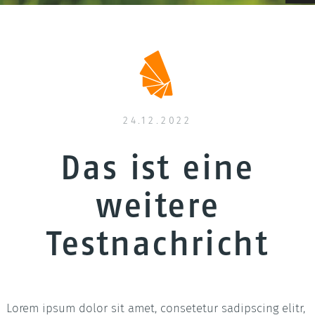
Raumspartreppen
Geländer & Brüstungen
Wenge
Treppen-ABC
Betontreppen
Pfosten
Hevea
Treppengalerie
Deckenverkleidungen
24.12.2022
Filigrane Zierprofile
Das ist eine
LED Treppenbeleuchtung
weitere
Testnachricht
Lorem ipsum dolor sit amet, consetetur sadipscing elitr,