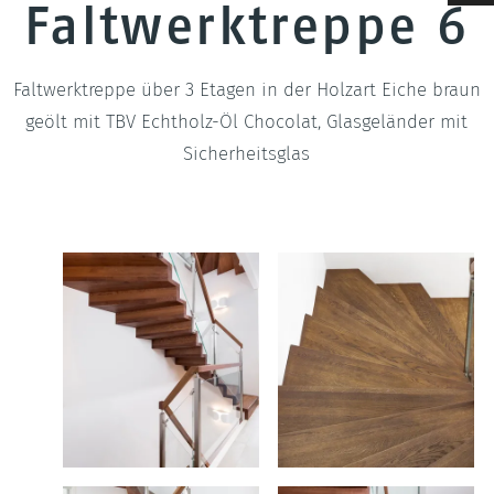
Faltwerktreppe 6
Geländer & Brüstungen
Wenge
Treppen-ABC
Pfosten
Hevea
Faltwerktreppe über 3 Etagen in der Holzart Eiche braun
geölt mit TBV Echtholz-Öl Chocolat, Glasgeländer mit
Deckenverkleidungen
Sicherheitsglas
Filigrane Zierprofile
LED Treppenbeleuchtung