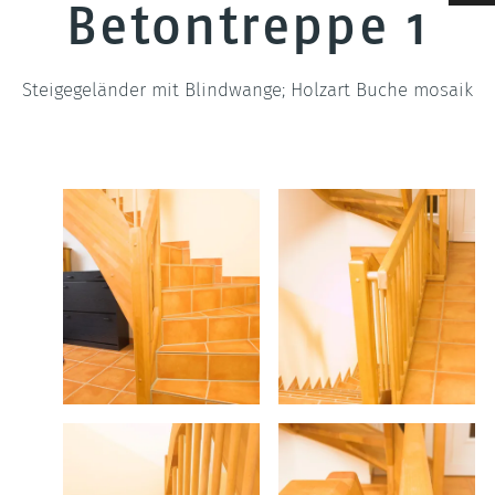
Betontreppe 1
Geländer & Brüstungen
Wenge
Treppen-ABC
Pfosten
Hevea
Steigegeländer mit Blindwange; Holzart Buche mosaik
Deckenverkleidungen
Filigrane Zierprofile
LED Treppenbeleuchtung